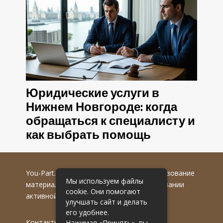
Юридические услуги в
Нижнем Новгороде: когда
обращаться к специалисту и
как выбрать помощь
You-Part.ru
© 2016-2022 гг. Любое использование
Мы используем файлы
материалов допускается только при указании
cookie. Они помогают
активной гиперссылки на первоисточник.
улучшать сайт и делать
его удобнее.
Контакты
Нажимая «Принять», вы