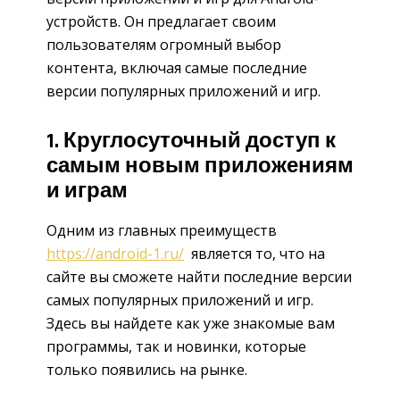
устройств. Он предлагает своим
пользователям огромный выбор
контента, включая самые последние
версии популярных приложений и игр.
1. Круглосуточный доступ к
самым новым приложениям
и играм
Одним из главных преимуществ
https://android-1.ru/
является то, что на
сайте вы сможете найти последние версии
самых популярных приложений и игр.
Здесь вы найдете как уже знакомые вам
программы, так и новинки, которые
только появились на рынке.