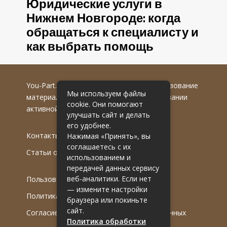
Юридические услуги в
Нижнем Новгороде: когда
обращаться к специалисту и
как выбрать помощь
You-Part.ru
© 2016-2022 гг. Любое использование
Мы используем файлы
материалов допускается только при указании
cookie. Они помогают
активной гиперссылки на первоисточник.
улучшать сайт и делать
его удобнее.
Контакты
Нажимая «Принять», вы
соглашаетесь с их
Статьи от эксперта
использованием и
передачей данных сервису
веб-аналитики. Если нет
Пользовательское соглашение
— измените настройки
Политика обработки ПДн
браузера или покиньте
сайт.
Согласие на обработку персональных данных
Политика обработки