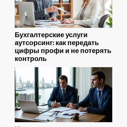
Бухгалтерские услуги
аутсорсинг: как передать
цифры профи и не потерять
контроль