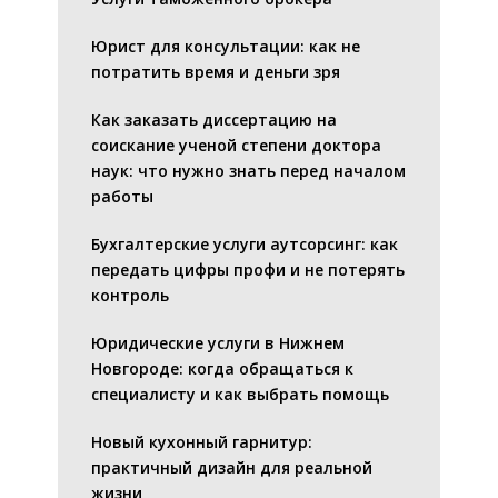
Юрист для консультации: как не
потратить время и деньги зря
Как заказать диссертацию на
соискание ученой степени доктора
наук: что нужно знать перед началом
работы
Бухгалтерские услуги аутсорсинг: как
передать цифры профи и не потерять
контроль
Юридические услуги в Нижнем
Новгороде: когда обращаться к
специалисту и как выбрать помощь
Новый кухонный гарнитур:
практичный дизайн для реальной
жизни