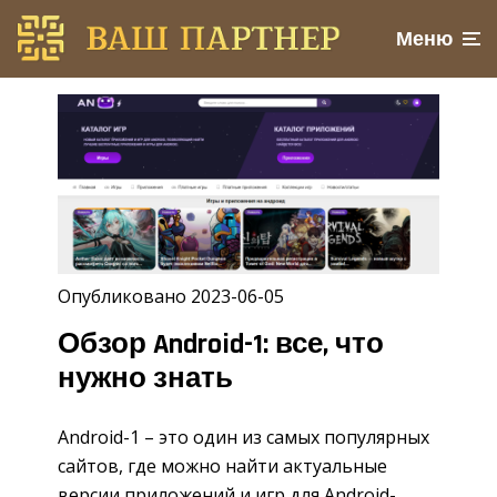
Меню
Опубликовано 2023-06-05
Обзор Android-1: все, что
нужно знать
Android-1 – это один из самых популярных
сайтов, где можно найти актуальные
версии приложений и игр для Android-