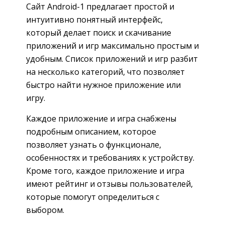
Сайт Android-1 предлагает простой и
интуитивно понятный интерфейс,
который делает поиск и скачивание
приложений и игр максимально простым и
удобным. Список приложений и игр разбит
на несколько категорий, что позволяет
быстро найти нужное приложение или
игру.
Каждое приложение и игра снабжены
подробным описанием, которое
позволяет узнать о функционале,
особенностях и требованиях к устройству.
Кроме того, каждое приложение и игра
имеют рейтинг и отзывы пользователей,
которые помогут определиться с
выбором.