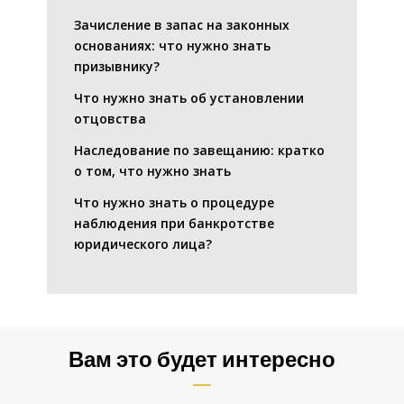
Зачисление в запас на законных
основаниях: что нужно знать
призывнику?
Что нужно знать об установлении
отцовства
Наследование по завещанию: кратко
о том, что нужно знать
Что нужно знать о процедуре
наблюдения при банкротстве
юридического лица?
Вам это будет интересно