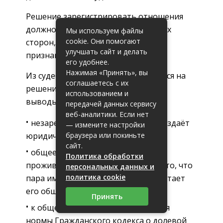
Решение зарегистрировать отношения
должно быть добровольным с обеих
Мы используем файлы
cookie. Они помогают
сторон, через суд наличие брака не
улучшать сайт и делать
признают
его удобнее.
Нажимая «Принять», вы
Из судебной практики, опирающейся на
соглашаетесь с их
решения Верховного Суда, следуют
использованием и
выводы:
передачей данных сервису
веб-аналитики. Если нет
незарегистрированный брак не создаёт
— измените настройки
браузера или покиньте
юридических последствий;
сайт.
общее хозяйство и совместное
Политика обработки
проживание указывают только на то, что
персональных данных и
политика cookie
пара имущество не разделяет и считает
его общим;
Принять
к общему имуществу применяются
нормы Гражданского кодекса о долевой