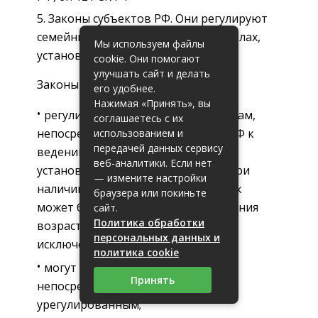
Законы субъектов РФ. Они регулируют
семейные отношения лишь в пределах,
Мы используем файлы
установленных СК РФ.
cookie. Они помогают
улучшать сайт и делать
Законы субъектов РФ:
его удобнее.
Нажимая «Принять», вы
регулируют отношения по вопросам,
соглашаетесь с их
непосредственно отнесённым СК РФ к
использованием и
передачей данных сервису
ведению субъектов РФ (например,
веб-аналитики. Если нет
установление порядка и условий, при
— измените настройки
наличии которых вступление в брак
браузера или покиньте
может быть разрешено до достижения
сайт.
Политика обработки
возраста шестнадцати лет в виде
персональных данных и
исключения);
политика cookie
могут приниматься по вопросам,
Принять
непосредственно СК РФ не
урегулированным;