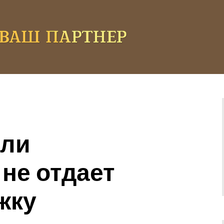
сли
не отдает
жку