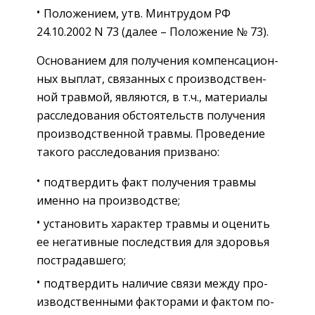
По­ло­же­ни­ем, утв. Мин­тр­у­дом РФ
24.10.2002 N 73 (далее – По­ло­же­ние № 73).
Ос­но­ва­ни­ем для по­лу­че­ния ком­пен­са­ци­он­
ных вы­плат, свя­зан­ных с про­из­вод­ствен­
ной трав­мой, яв­ля­ют­ся, в т.ч., ма­те­ри­а­лы
рас­сле­до­ва­ния об­сто­я­тельств по­лу­че­ния
про­из­вод­ствен­ной трав­мы. Про­ве­де­ние
та­ко­го рас­сле­до­ва­ния при­зва­но:
под­твер­дить факт по­лу­че­ния трав­мы
имен­но на про­из­вод­стве;
уста­но­вить ха­рак­тер трав­мы и оце­нить
ее нега­тив­ные по­след­ствия для здо­ро­вья
по­стра­дав­ше­го;
под­твер­дить на­ли­чие связи между про­
из­вод­ствен­ны­ми фак­то­ра­ми и фак­том по­