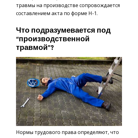
трав­мы на про­из­вод­стве со­про­вож­да­ет­ся
со­став­ле­ни­ем акта по форме Н-1.
Что подразумевается под
“производственной
травмой”?
Нормы трудового права определяют, что