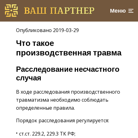
Меню
Опубликовано 2019-03-29
Что такое
производственная травма
Расследование несчастного
случая
В ходе рас­сле­до­ва­ния про­из­вод­ствен­но­го
трав­ма­тиз­ма необ­хо­ди­мо со­блю­дать
опре­де­лен­ные пра­ви­ла.
По­ря­док рас­сле­до­ва­ния ре­гу­ли­ру­ет­ся:
ст.ст. 229.2, 229.3 ТК РФ;