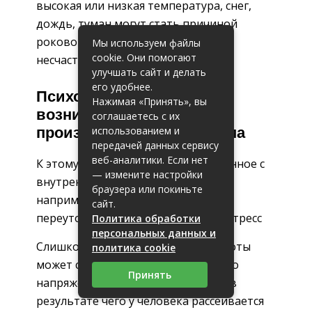
высокая или низкая температура, снег,
дождь, туман могут стать причиной
роковой ошибки и возникновения
Мы используем файлы
cookie. Они помогают
несчастного случая
улучшать сайт и делать
его удобнее.
Психологический фактор
Нажимая «Принять», вы
возникновения на
соглашаетесь с их
использованием и
производстве травматизма
передачей данных сервису
веб-аналитики. Если нет
К этому фактору относят все, связанное с
— измените настройки
внутренним состоянием человека,
браузера или покиньте
например, нервные перегрузки,
сайт.
переутомление, перенапряжение, стресс
Политика обработки
персональных данных и
Слишком интенсивный график работы
политика cookie
может стать причиной чрезмерного
Принять
напряжения и накопления стресса, в
результате чего у человека рассеивается