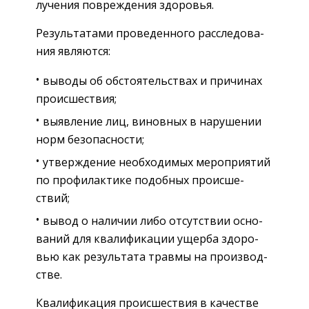
лу­че­ния по­вре­жде­ния здо­ро­вья.
Ре­зуль­та­та­ми про­ве­ден­но­го рас­сле­до­ва­
ния яв­ля­ют­ся:
вы­во­ды об об­сто­я­тель­ствах и при­чи­нах
про­ис­ше­ствия;
вы­яв­ле­ние лиц, ви­нов­ных в на­ру­ше­нии
норм без­опас­но­сти;
утвер­жде­ние необ­хо­ди­мых ме­ро­при­я­тий
по про­фи­лак­ти­ке по­доб­ных про­ис­ше­
ствий;
вывод о на­ли­чии либо от­сут­ствии ос­но­
ва­ний для ква­ли­фи­ка­ции ущер­ба здо­ро­
вью как ре­зуль­та­та трав­мы на про­из­вод­
стве.
Ква­ли­фи­ка­ция про­ис­ше­ствия в ка­че­стве