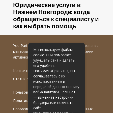
Юридические услуги в
Нижнем Новгороде: когда
обращаться к специалисту и
как выбрать помощь
You-Part.ru
© 2016-2022 гг. Любое использование
Мы используем файлы
материалов допускается только при указании
cookie. Они помогают
активной гиперссылки на первоисточник.
улучшать сайт и делать
его удобнее.
Контакты
Нажимая «Принять», вы
соглашаетесь с их
Статьи от эксперта
использованием и
передачей данных сервису
веб-аналитики. Если нет
Пользовательское соглашение
— измените настройки
Политика обработки ПДн
браузера или покиньте
сайт.
Согласие на обработку персональных данных