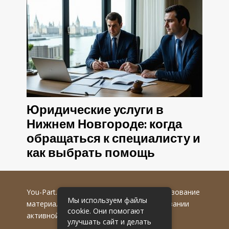
Юридические услуги в
Нижнем Новгороде: когда
обращаться к специалисту и
как выбрать помощь
You-Part.ru
© 2016-2022 гг. Любое использование
Мы используем файлы
материалов допускается только при указании
cookie. Они помогают
активной гиперссылки на первоисточник.
улучшать сайт и делать