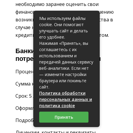
необходимо заранее оценить свои
финансовые возможности по погашению
Мы используем файлы
возникшего кредитного обязательства в
cookie. Они помогают
случае невыполнения уплаты по
улучшать сайт и делать
кредитному договору самим клиентом.
его удобнее.
Нажимая «Принять», вы
соглашаетесь с их
Банки, в которых дают
использованием и
потребительские кредиты
передачей данных сервису
веб-аналитики. Если нет
Процент (годовых): 11,5%
— измените настройки
браузера или покиньте
Сумма кредита: 1 000 000
сайт.
Политика обработки
Срок: 5 лет
персональных данных и
политика cookie
Оформление: 1 день
Принять
Подробнее
Лицензии, контакты и реквизиты