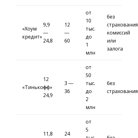
от
без
10
9,9
12
страхования
«Хоум
тыс.
―
―
комиссий
кредит»
до
24,8
60
или
1
залога
млн
от
50
12
3 ―
тыс.
без
«Тинькофф»
―
36
до
страхования
24,9
2
млн
от
5
11,8
24
тыс.
без