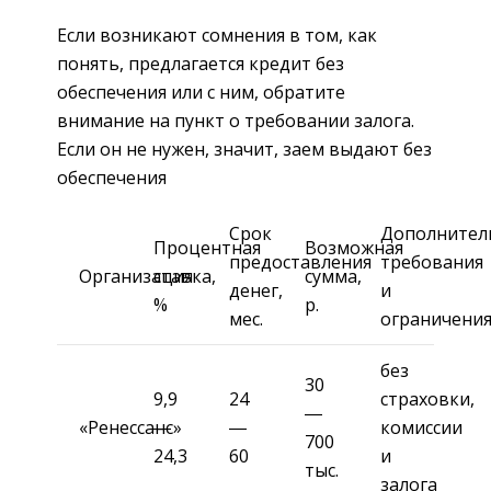
Если возникают сомнения в том, как
понять, предлагается кредит без
обеспечения или с ним, обратите
внимание на пункт о требовании залога.
Если он не нужен, значит, заем выдают без
обеспечения
Срок
Дополнител
Процентная
Возможная
предоставления
требования
Организация
ставка,
сумма,
денег,
и
%
р.
мес.
ограничени
без
30
9,9
24
страховки,
―
«Ренессанс»
―
―
комиссии
700
24,3
60
и
тыс.
залога