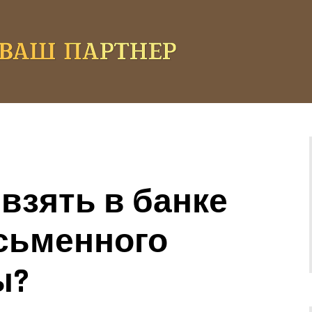
взять в банке
исьменного
ы?