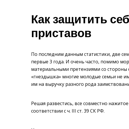
Как защитить се
приставов
По последним данным статистики, две сем
первые 3 года. И очень часто, помимо мо
материальными претензиями со стороны об
«гнездышка» многие молодые семьи не им
им на выручку разного рода заимствовани
Решая развестись, все совместно нажито
соответствии с ч. III cт. 39 СК РФ.