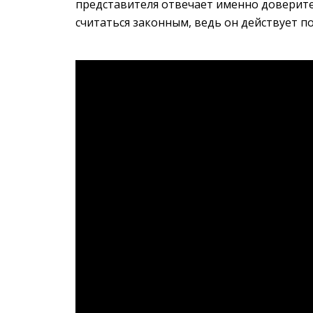
представителя отвечает именно доверител
считаться законным, ведь он действует по