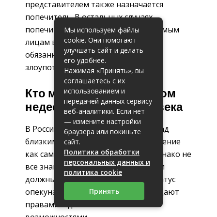
представителем также назначается
попечитель. В остальных случаях
попечитель лишь помогает опекаемым
Мы используем файлы
cookie. Они помогают
лицам в реализации их прав и
улучшать сайт и делать
обязанностей, и пресекает
его удобнее.
злоупотребление их правами.
Нажимая «Принять», вы
соглашаетесь с их
использованием и
Кто может быть опекуном
передачей данных сервису
недееспособного человека
веб-аналитики. Если нет
— измените настройки
В России часто оформляют опеку над
браузера или покиньте
близкими родственниками. Это явление
сайт.
Политика обработки
как само по себе разумеющееся. Однако не
персональных данных и
все знают, какие обязательства они
политика cookie
должны выполнять, приобретая статус
Принять
опекуна, а также, какими они обладают
правами и дополнительными