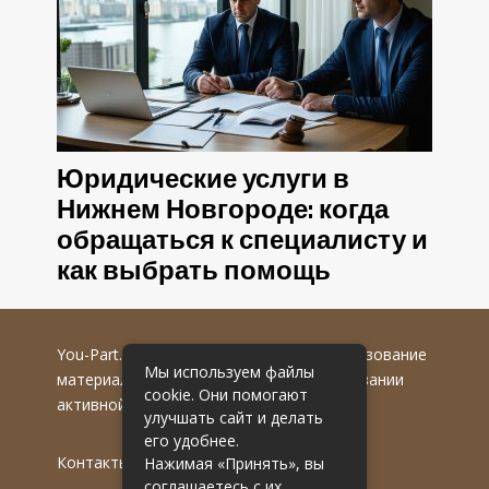
Юридические услуги в
Нижнем Новгороде: когда
обращаться к специалисту и
как выбрать помощь
You-Part.ru
© 2016-2022 гг. Любое использование
Мы используем файлы
материалов допускается только при указании
cookie. Они помогают
активной гиперссылки на первоисточник.
улучшать сайт и делать
его удобнее.
Контакты
Нажимая «Принять», вы
соглашаетесь с их