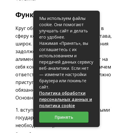
Функции пристава суда
Мы используем файлы
cookie. Они помогают
Круг обязанностей, которые входят в
улучшать сайт и делать
сферу компетенции судебного пристава,
его удобнее.
Нажимая «Принять», вы
широк. В рамках процедуры взыскания
соглашаетесь с их
задолженностей, в том числе по
использованием и
алиментам, сотрудники ФССП берут на
передачей данных сервису
себя контролирующие функции. Причем
веб-аналитики. Если нет
ответственное лицо из их числа должно
— измените настройки
браузера или покиньте
приступить к выполнению своих
сайт.
обязанностей в течение 8 недель.
Политика обработки
Основные функции приставов:
персональных данных и
политика cookie
вступать во взаимодействие с иными
Принять
государственными органами (при
необходимости);