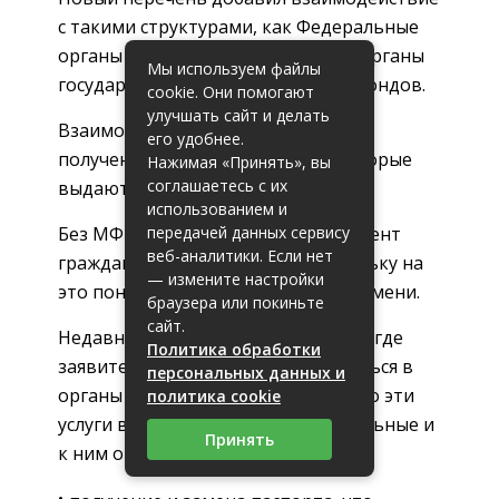
с такими структурами, как Федеральные
органы исполнительной власти и органы
Мы используем файлы
государственных внебюджетных фондов.
cookie. Они помогают
улучшать сайт и делать
Взаимодействие заключаются в
его удобнее.
получении от них документов, которые
Нажимая «Принять», вы
соглашаетесь с их
выдают эти структуры.
использованием и
Без МФЦ получить какой-то документ
передачей данных сервису
веб-аналитики. Если нет
гражданин вряд ли сможет, поскольку на
— измените настройки
это понадобиться очень много времени.
браузера или покиньте
сайт.
Недавно были разработаны услуги, где
Политика обработки
заявитель может даже не обращаться в
персональных данных и
органы власти. Стоит отметить, что эти
политика cookie
услуги введены, как экспериментальные и
Принять
к ним относятся: