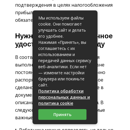
подтверждения в целях налогообложения
прибыли организаций не являются
Мы используем файлы
обязательными.
cookie. Они помогают
улучшать сайт и делать
Нужно ли командировочное
его удобнее.
Нажимая «Принять», вы
удостоверение в 2016 году
соглашаетесь с их
использованием и
В соответствии с п. 3 Положения для
передачей данных сервису
выполнения сотрудником задания вне
веб-аналитики. Если нет
постоянного места работы достаточно
— измените настройки
браузера или покиньте
распоряжения руководителя, которое
сайт.
сделано в письменной форме. Далее в
Политика обработки
документе приведено подробное
персональных данных и
описание сути и механизма приказа. В
политика cookie
следующем перечне приведены самые
Принять
важные детали:
Работника можно отправлять не только