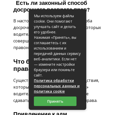
Есть ли законный способ
досрочного возврата прав?
Мы используем файлы
В настоящее время законного способа
cookie. Они помогают
улучшать сайт и делать
досрочно возвратить себе права, которых
его удобнее.
водитель был лишен судом за
Нажимая «Принять», вы
совершенное административное
соглашаетесь с их
правонарушение – не существует.
использованием и
передачей данных сервису
веб-аналитики. Если нет
Что будет, если не сдал
— измените настройки
права после лишения?
браузера или покиньте
сайт.
Существует два неприятных последствия,
Политика обработки
персональных данных и
которые ожидают слишком «ушлых»
политика cookie
водителей, решивших схитрить и не
сдавать «корочку» после лишения права.
Принять
Привлечение к адм.