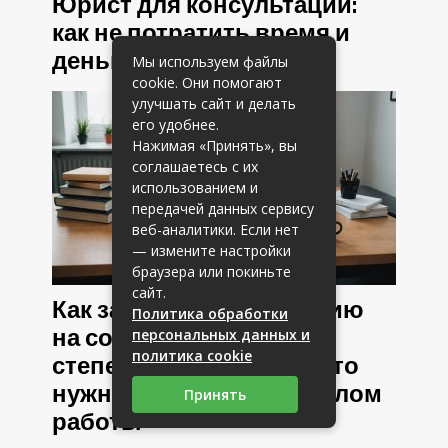
Юрист для консультации:
как не потратить время и
деньги зря
Мы используем файлы
cookie. Они помогают
улучшать сайт и делать
его удобнее.
Нажимая «Принять», вы
соглашаетесь с их
использованием и
передачей данных сервису
веб-аналитики. Если нет
— измените настройки
браузера или покиньте
сайт.
Как заказать диссертацию
Политика обработки
на соискание ученой
персональных данных и
политика cookie
степени доктора наук: что
нужно знать перед началом
Принять
работы