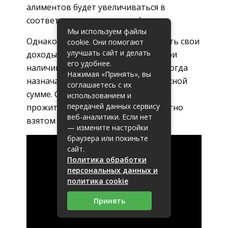
алиментов будет увеличиваться в
соответствии с уровнем инфляции.
Мы используем файлы
Однако чаще отцы стараются скрыть свои
cookie. Они помогают
улучшать сайт и делать
доходы. Это особенно актуально при
его удобнее.
наличии неофициальной работы. Тогда
Нажимая «Принять», вы
назначают оплату в твердой денежной
соглашаетесь с их
сумме. Она эквивалентна уровню
использованием и
передачей данных сервису
прожиточного минимума в конкретно
веб-аналитики. Если нет
взятом регионе.
— измените настройки
браузера или покиньте
сайт.
Политика обработки
персональных данных и
политика cookie
Принять