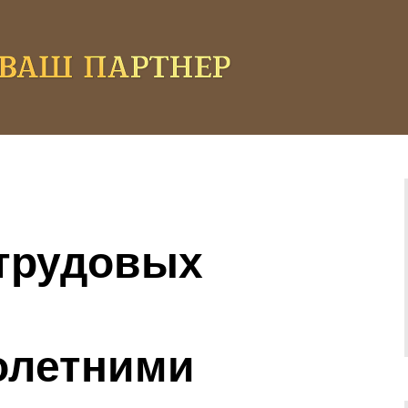
трудовых
олетними