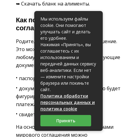
➥ Скачать бланк на алименты.
Мы используем файлы
Как подготовить мировое
cookie. Они помогают
соглашение об уплате
улучшать сайт и делать
его удобнее.
Родители вправе заключить соглашение.
Нажимая «Принять», вы
Это можно сделать, обратившись к
соглашаетесь с их
любому нотариусу и приложив следующие
использованием и
передачей данных сервису
документы:
веб-аналитики. Если нет
— измените настройки
паспорта;
браузера или покиньте
документы на имущество, если оно будет
сайт.
Политика обработки
фигурировать в качестве средства
персональных данных и
платежа;
политика cookie
свидетельства о рождении детей.
Принять
На основании подписанного сторонами
мирового соглашения можно