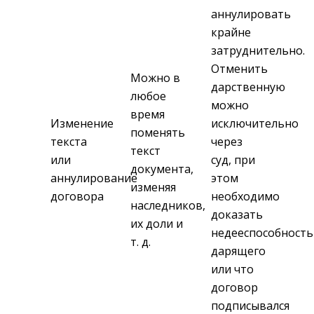
аннулировать
крайне
затруднительно.
Отменить
Можно в
дарственную
любое
можно
время
Изменение
исключительно
поменять
текста
через
текст
или
суд, при
документа,
аннулирование
этом
изменяя
договора
необходимо
наследников,
доказать
их доли и
недееспособность
т. д.
дарящего
или что
договор
подписывался