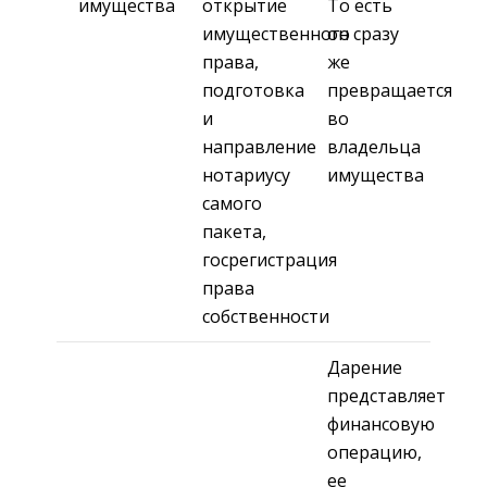
имущества
открытие
То есть
имущественного
он сразу
права,
же
подготовка
превращается
и
во
направление
владельца
нотариусу
имущества
самого
пакета,
госрегистрация
права
собственности
Дарение
представляет
финансовую
операцию,
ее