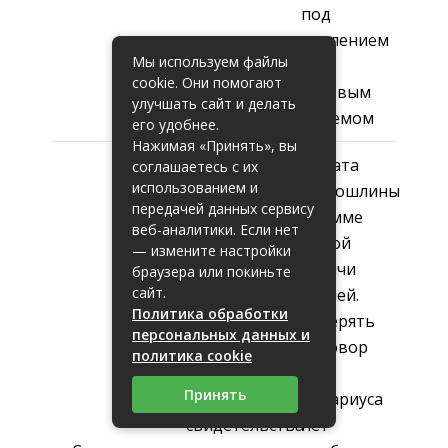
под
давлением
Мы используем файлы
и с
cookie. Они помогают
силовым
улучшать сайт и делать
приемом
его удобнее.
Нажимая «Принять», вы
Оплата
соглашаетесь с их
использованием и
госпошлины
передачей данных сервису
Оплата
в сумме
веб-аналитики. Если нет
оценки
одной
— измените настройки
наследства,
тысячи
браузера или покиньте
сайт.
нотариального
рублей.
Политика обработки
заверения,
Заверять
персональных данных и
процентной
договор
политика cookie
ставки за
у
Принять
получение
нотариуса
свидетельства
нет