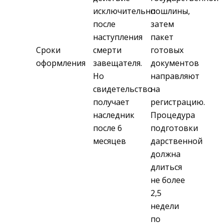
исключительно
пошлины,
после
затем
наступления
пакет
Сроки
смерти
готовых
оформления
завещателя.
документов
Но
направляют
свидетельство
на
получает
регистрацию.
наследник
Процедура
после 6
подготовки
месяцев
дарственной
должна
длиться
не более
2,5
недели
по