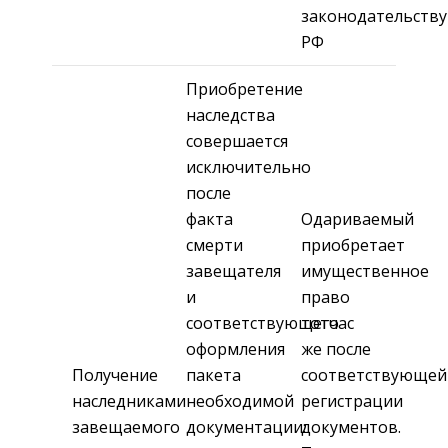
законодательству
РФ
Приобретение
наследства
совершается
исключительно
после
факта
Одариваемый
смерти
приобретает
завещателя
имущественное
и
право
соответствующего
тотчас
оформления
же после
Получение
пакета
соответствующей
наследниками
необходимой
регистрации
завещаемого
документации:
документов.