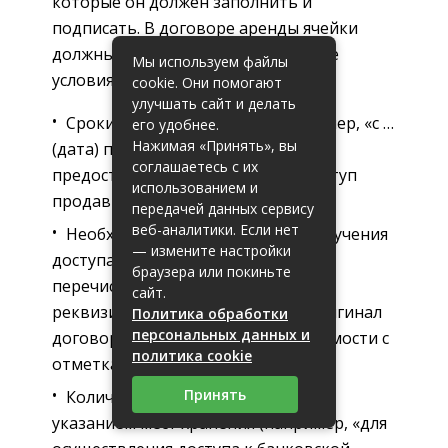
которые он должен заполнить и
подписать. В договоре аренды ячейки
должны быть предусмотрены такие
Мы используем файлы
условия:
cookie. Они помогают
улучшать сайт и делать
Сроки и порядок доступа (например, «с …
его удобнее.
Нажимая «Принять», вы
(дата) по … (дата) продавцу
соглашаетесь с их
предоставляется одноразовый доступ
использованием и
продавцу»).
передачей данных сервису
веб-аналитики. Если нет
Необходимые документы для получения
— измените настройки
доступа к ячейке (производится
браузера или покиньте
перечисление документов и их
сайт.
реквизитов). Обычно требуется оригинал
Политика обработки
персональных данных и
договора купли-продажи недвижимости с
политика cookie
отметками о регистрации.
Принять
Количество ключей от ячейки с
указанием мест хранения (например, «для