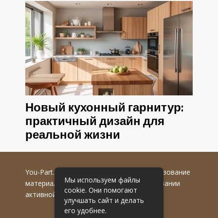
Новый кухонный гарнитур:
практичный дизайн для
реальной жизни
You-Part.ru
© 2016-2022 гг. Любое использование
Мы используем файлы
материалов допускается только при указании
cookie. Они помогают
активной гиперссылки на первоисточник.
улучшать сайт и делать
его удобнее.