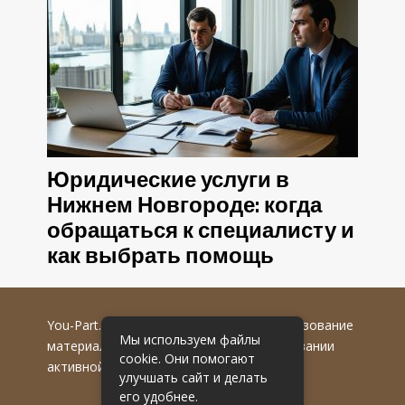
Юридические услуги в
Нижнем Новгороде: когда
обращаться к специалисту и
как выбрать помощь
You-Part.ru
© 2016-2022 гг. Любое использование
Мы используем файлы
материалов допускается только при указании
cookie. Они помогают
активной гиперссылки на первоисточник.
улучшать сайт и делать
его удобнее.