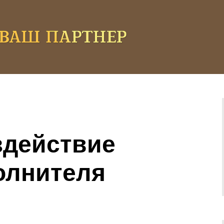
здействие
олнителя