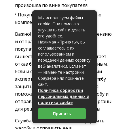
произошла по вине покупателя.
Покупатель не предоставил полную
Мы используем файлы
комплектацию покупки.
cookie. Они помогают
улучшать сайт и делать
Важно! При отказе принимать претензию
его удобнее.
и отправлять товар на экспертизу
Нажимая «Принять», вы
соглашаетесь с их
покупатель должен обратиться к
использованием и
вышестоящему персоналу, если считает
передачей данных сервису
отказ безосновательным и незаконным.
веб-аналитики. Если нет
Если и они отказывают в проведении
— измените настройки
браузера или покиньте
экспертизы, нужно обратиться в службу
сайт.
защиты прав потребителей.. Служба
Политика обработки
поможет правильно оформить жалобу и
персональных данных и
отправить ее в соответствующие органы
политика cookie
для решения сложившейся проблемы
Принять
Служба поможет правильно оформить
жалобу и отправить ее в