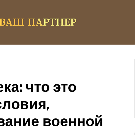
ка: что это
словия,
вание военной