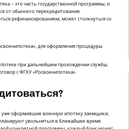
тека – это часть государственной программы, и
ся от обычного перекредитования.
ься рефинансированием, может столкнуться со
освоенипотека», для оформления процедуры
ипотеке при дальнейшем прохождении службы,
говор с ФГКУ «Росвоенипотека».
дитоваться?
т уже оформившие военную ипотеку заемщики,
 планируют увольняться в ближайшее время.
аждой конкретной программы, каждый банк может