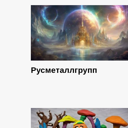
Русметаллгрупп