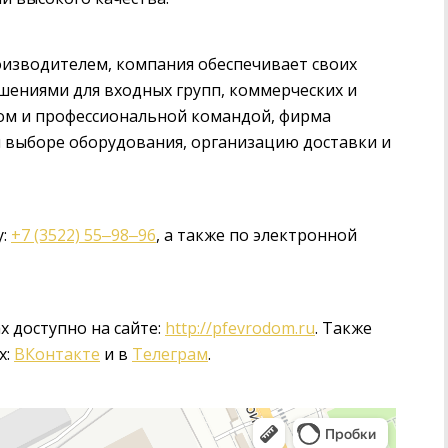
изводителем, компания обеспечивает своих
ениями для входных групп, коммерческих и
ом и профессиональной командой, фирма
 выборе оборудования, организацию доставки и
у:
+7 (3522) 55‒98‒96
, а также по электронной
 доступно на сайте:
http://pfevrodom.ru
. Также
х:
ВКонтакте
и в
Телеграм
.