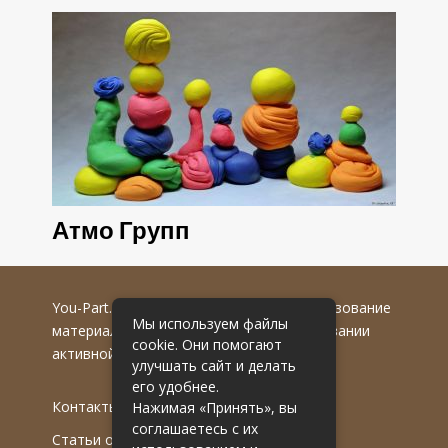
Атмо Групп
You-Part.ru
© 2016-2022 гг. Любое использование
Мы используем файлы
материалов допускается только при указании
cookie. Они помогают
активной гиперссылки на первоисточник.
улучшать сайт и делать
его удобнее.
Контакты
Нажимая «Принять», вы
соглашаетесь с их
Статьи от эксперта