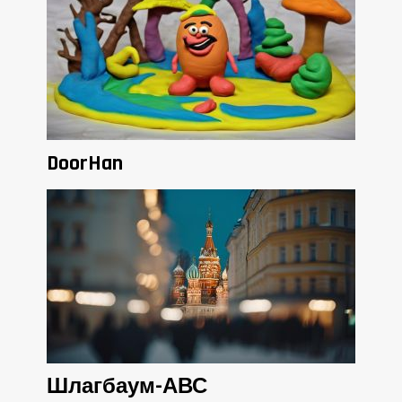
DoorHan
Шлагбаум-АВС