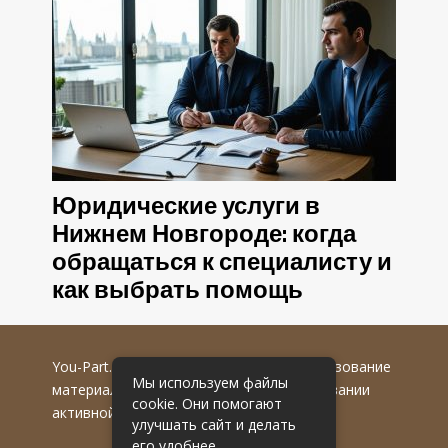
Юридические услуги в
Нижнем Новгороде: когда
обращаться к специалисту и
как выбрать помощь
You-Part.ru
© 2016-2022 гг. Любое использование
Мы используем файлы
материалов допускается только при указании
cookie. Они помогают
активной гиперссылки на первоисточник.
улучшать сайт и делать
его удобнее.