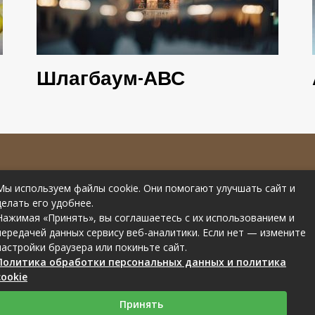
Шлагбаум-АВС
е материалов
Контакты
Мы используем файлы cookie. Они помогают улучшать сайт и
рссылки на
Статьи от эксперта
делать его удобнее.
Нажимая «Принять», вы соглашаетесь с их использованием и
передачей данных сервису веб-аналитики. Если нет — измените
настройки браузера или покиньте сайт.
Политика обработки персональных данных и политика
cookie
Связаться с редакцией сайта: you-part.ru@mailwebsite.ru
Принять