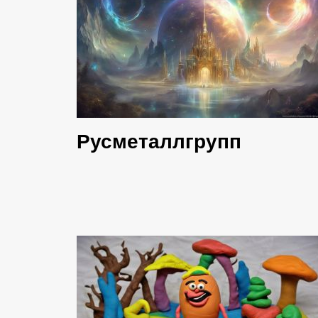
Русметаллгрупп