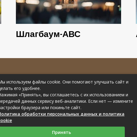
Шлагбаум-АВС
е материалов
Контакты
Мы используем файлы cookie. Они помогают улучшать сайт и
рссылки на
Статьи от эксперта
делать его удобнее.
Нажимая «Принять», вы соглашаетесь с их использованием и
передачей данных сервису веб-аналитики. Если нет — измените
настройки браузера или покиньте сайт.
Политика обработки персональных данных и политика
cookie
Связаться с редакцией сайта: you-part.ru@mailwebsite.ru
Принять