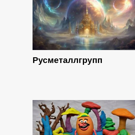
Русметаллгрупп