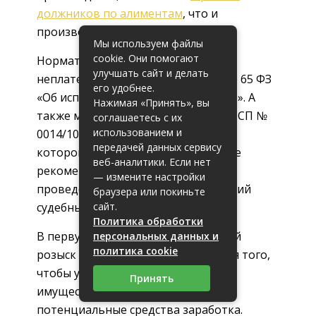
должников по алиментам
, что и
производится на практике.
Мы используем файлы
cookie. Они помогают
Нормативно процесс поиска
улучшать сайт и делать
неплательщика закреплен в статье 65 ФЗ
его удобнее.
«Об исполнительном производстве». А
Нажимая «Принять», вы
также можно упомянуть письмо ФССП №
соглашаетесь с их
использованием и
0014/10 от 18.04.2010 г., в
передачей данных сервису
котором утверждены методические
веб-аналитики. Если нет
рекомендации по организации и
— измените настройки
проведению розыскных мероприятий
браузера или покиньте
сайт.
судебными приставами.
Политика обработки
В первую очередь, исполнительный
персональных данных и
политика cookie
розыск должника предназначен для того,
чтобы установить его пребывание,
Принять
имущественное положение,
потенциальные средства заработка.