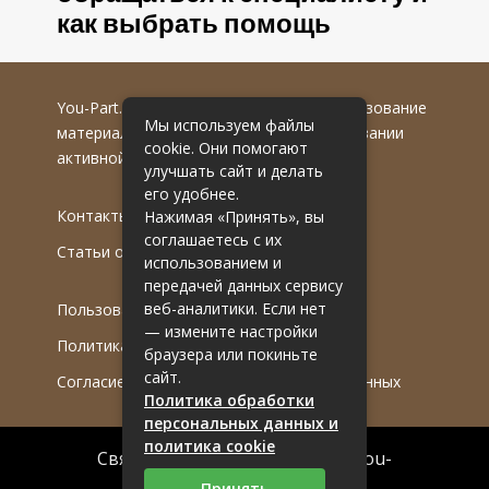
как выбрать помощь
You-Part.ru
© 2016-2022 гг. Любое использование
Мы используем файлы
материалов допускается только при указании
cookie. Они помогают
активной гиперссылки на первоисточник.
улучшать сайт и делать
его удобнее.
Контакты
Нажимая «Принять», вы
соглашаетесь с их
Статьи от эксперта
использованием и
передачей данных сервису
веб-аналитики. Если нет
Пользовательское соглашение
— измените настройки
Политика обработки ПДн
браузера или покиньте
сайт.
Согласие на обработку персональных данных
Политика обработки
персональных данных и
политика cookie
Связаться с редакцией сайта: you-
part.ru@mailwebsite.ru
Принять