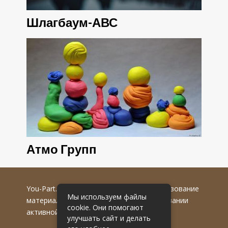
Шлагбаум-АВС
Атмо Групп
You-Part.ru
© 2016-2022 гг. Любое использование
Мы используем файлы
материалов допускается только при указании
cookie. Они помогают
активной гиперссылки на первоисточник.
улучшать сайт и делать