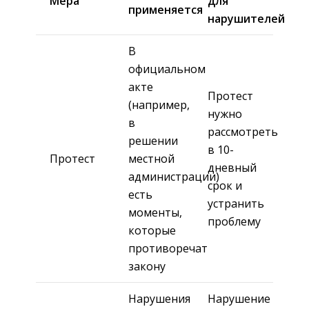
Мера
для
применяется
нарушителей
В
официальном
акте
Протест
(например,
нужно
в
рассмотреть
решении
в 10-
Протест
местной
дневный
администрации)
срок и
есть
устранить
моменты,
проблему
которые
противоречат
закону
Нарушения
Нарушение