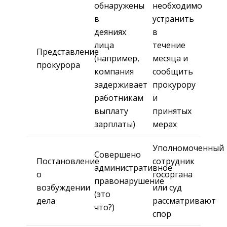
обнаружены
необходимо
в
устранить
деяниях
в
лица
течение
Представление
(например,
месяца и
прокурора
компания
сообщить
задерживает
прокурору
работникам
и
выплату
принятых
зарплаты)
мерах
Уполномоченный
Совершено
Постановление
сотрудник
административное
о
госоргана
правонарушение
возбуждении
или суд
(это
дела
рассматривают
что?)
спор