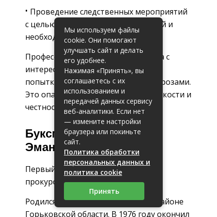
Проведение следственных мероприятий
с целью получения дополнительной и
Мы используем файлы
необходимой доказательной базы.
cookie. Они помогают
улучшать сайт и делать
Профессия прокурора часто связана с
его удобнее.
интересами влиятельных граждан,
Нажимая «Принять», вы
соглашаетесь с их
попытками оказания давления и угрозами.
использованием и
Это опасный труд, требующий стойкости и
передачей данных сервису
честности.
веб-аналитики. Если нет
— измените настройки
Буксман Александр
браузера или покиньте
сайт.
Эмануилович
Политика обработки
персональных данных и
Первый заместитель Генерального
политика cookie
прокурора Российской Федерации
Принять
Родился в 1951 году в Шахунском районе
Горьковской области. В 1976 году окончил