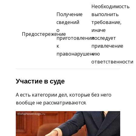
Необходимость
Получение
выполнить
сведений
требование,
о
иначе
Предостережение
приготовлении
последует
к
привлечение
правонарушению
к
ответственности
Участие в суде
А есть категории дел, которые без него
вообще не рассматриваются.