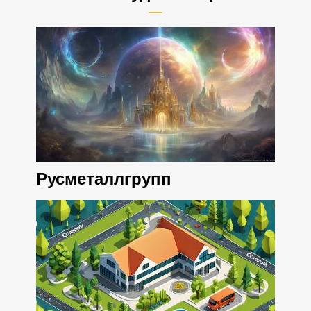
Русметаллгрупп