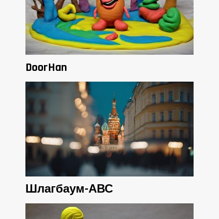
DoorHan
Шлагбаум-АВС