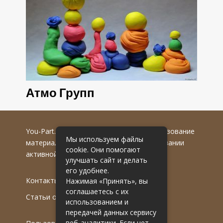
Атмо Групп
You-Part.ru
© 2016-2022 гг. Любое использование
Мы используем файлы
материалов допускается только при указании
cookie. Они помогают
активной гиперссылки на первоисточник.
улучшать сайт и делать
его удобнее.
Контакты
Нажимая «Принять», вы
соглашаетесь с их
Статьи от эксперта
использованием и
передачей данных сервису
веб-аналитики. Если нет