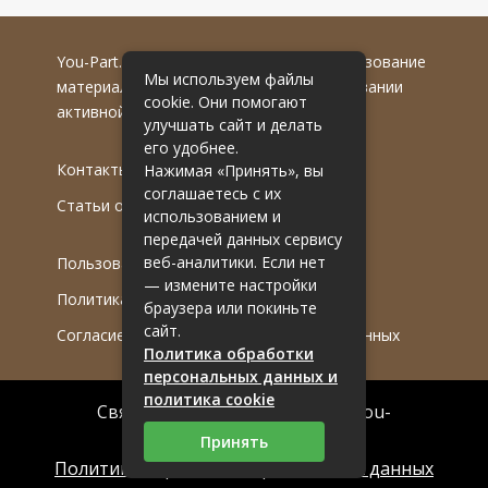
You-Part.ru
© 2016-2022 гг. Любое использование
Мы используем файлы
материалов допускается только при указании
cookie. Они помогают
активной гиперссылки на первоисточник.
улучшать сайт и делать
его удобнее.
Контакты
Нажимая «Принять», вы
соглашаетесь с их
Статьи от эксперта
использованием и
передачей данных сервису
веб-аналитики. Если нет
Пользовательское соглашение
— измените настройки
Политика обработки ПДн
браузера или покиньте
сайт.
Согласие на обработку персональных данных
Политика обработки
персональных данных и
политика cookie
Связаться с редакцией сайта: you-
part.ru@mailwebsite.ru
Принять
Политика обработки персональных данных