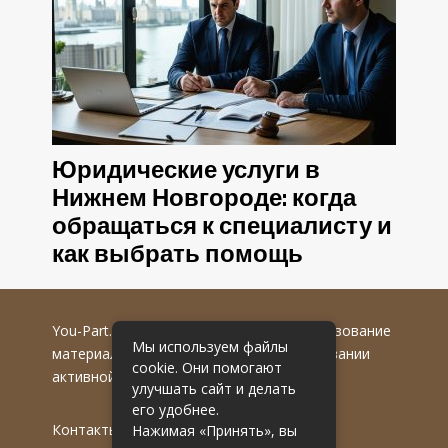
Юридические услуги в
Нижнем Новгороде: когда
обращаться к специалисту и
как выбрать помощь
You-Part.ru
© 2016-2022 гг. Любое использование
Мы используем файлы
материалов допускается только при указании
cookie. Они помогают
активной гиперссылки на первоисточник.
улучшать сайт и делать
его удобнее.
Контакты
Нажимая «Принять», вы