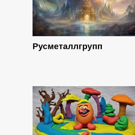
Русметаллгрупп