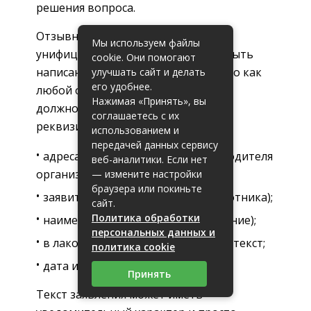
решения вопроса.
Отзывное заявление не имеет
Мы используем файлы
унифицированного вида и может быть
cookie. Они помогают
написано в произвольной форме, но как
улучшать сайт и делать
его удобнее.
любой официальный документ оно
Нажимая «Принять», вы
должно содержать обязательные
соглашаетесь с их
реквизиты:
использованием и
передачей данных сервису
адресат (должность и ФИО руководителя
веб-аналитики. Если нет
организации);
— измените настройки
браузера или покиньте
заявитель (должность и ФИО работника);
сайт.
Политика обработки
наименование документа (заявление);
персональных данных и
в лаконичной форме изложенный текст;
политика cookie
дата и подпись заявителя.
Принять
Текст заявления может иметь