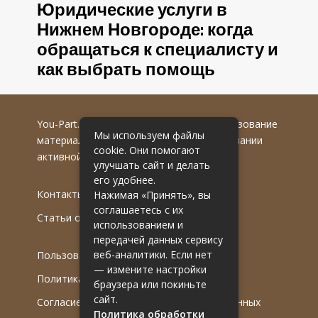
Юридические услуги в
Нижнем Новгороде: когда
обращаться к специалисту и
как выбрать помощь
You-Part.ru
© 2016-2022 гг. Любое использование
Мы используем файлы
материалов допускается только при указании
cookie. Они помогают
активной гиперссылки на первоисточник.
улучшать сайт и делать
его удобнее.
Контакты
Нажимая «Принять», вы
соглашаетесь с их
Статьи от эксперта
использованием и
передачей данных сервису
веб-аналитики. Если нет
Пользовательское соглашение
— измените настройки
Политика обработки ПДн
браузера или покиньте
сайт.
Согласие на обработку персональных данных
Политика обработки