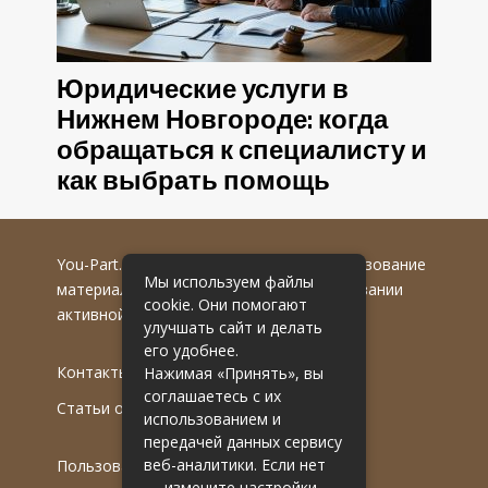
Юридические услуги в
Нижнем Новгороде: когда
обращаться к специалисту и
как выбрать помощь
You-Part.ru
© 2016-2022 гг. Любое использование
Мы используем файлы
материалов допускается только при указании
cookie. Они помогают
активной гиперссылки на первоисточник.
улучшать сайт и делать
его удобнее.
Контакты
Нажимая «Принять», вы
соглашаетесь с их
Статьи от эксперта
использованием и
передачей данных сервису
веб-аналитики. Если нет
Пользовательское соглашение
— измените настройки