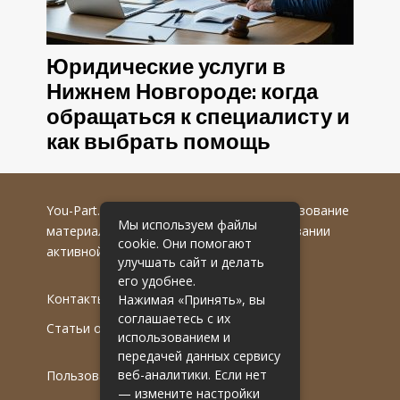
Юридические услуги в
Нижнем Новгороде: когда
обращаться к специалисту и
как выбрать помощь
You-Part.ru
© 2016-2022 гг. Любое использование
Мы используем файлы
материалов допускается только при указании
cookie. Они помогают
активной гиперссылки на первоисточник.
улучшать сайт и делать
его удобнее.
Контакты
Нажимая «Принять», вы
соглашаетесь с их
Статьи от эксперта
использованием и
передачей данных сервису
веб-аналитики. Если нет
Пользовательское соглашение
— измените настройки