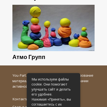
Атмо Групп
You-Part.ru
© 2016-2022 гг. Любое использование
Мы используем файлы
материалов допускается только при указании
cookie. Они помогают
активной гиперссылки на первоисточник.
улучшать сайт и делать
его удобнее.
Контакты
Нажимая «Принять», вы
соглашаетесь с их
Статьи от эксперта