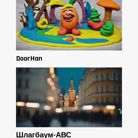
DoorHan
Шлагбаум-АВС