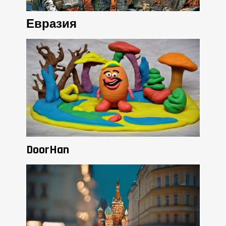
Евразия
DoorHan