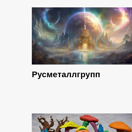
Русметаллгрупп