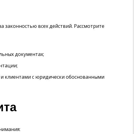
за законностью всех действий. Рассмотрите
льных документах;
нтации;
 и клиентами с юридически обоснованными
ита
нимания: