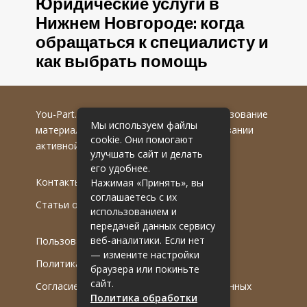
Юридические услуги в
Нижнем Новгороде: когда
обращаться к специалисту и
как выбрать помощь
You-Part.ru
© 2016-2022 гг. Любое использование
Мы используем файлы
материалов допускается только при указании
cookie. Они помогают
активной гиперссылки на первоисточник.
улучшать сайт и делать
его удобнее.
Контакты
Нажимая «Принять», вы
соглашаетесь с их
Статьи от эксперта
использованием и
передачей данных сервису
веб-аналитики. Если нет
Пользовательское соглашение
— измените настройки
Политика обработки ПДн
браузера или покиньте
сайт.
Согласие на обработку персональных данных
Политика обработки